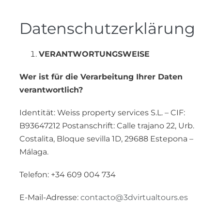
Zum
Inhalt
Datenschutzerklärung
springen
VERANTWORTUNGSWEISE
Wer ist für die Verarbeitung Ihrer Daten
verantwortlich?
Identität: Weiss property services S.L. – CIF:
B93647212 Postanschrift: Calle trajano 22, Urb.
Costalita, Bloque sevilla 1D, 29688 Estepona –
Málaga.
Telefon: +34 609 004 734
E-Mail-Adresse:
contacto@3dvirtualtours.es